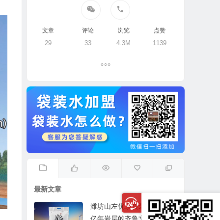
文章
评论
浏览
点赞
29
33
4.3M
1139
最新文章
潍坊山左优泉袋装水，源自
亿年岩层的齐鲁文化好水