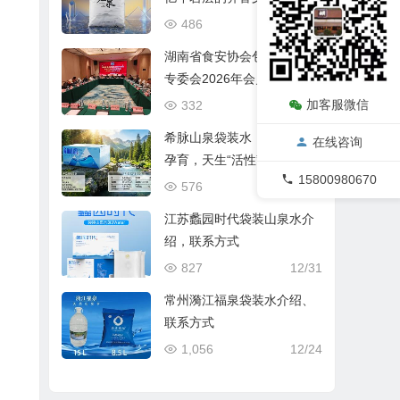
486
04/01
湖南省食安协会包装饮用水
专委会2026年会员大会在长
沙圆满召开
加客服微信
332
03/31
希脉山泉袋装水：蒙山冰川
在线咨询
孕育，天生“活性”好水
15800980670
576
03/21
江苏蠡园时代袋装山泉水介
绍，联系方式
827
12/31
常州漪江福泉袋装水介绍、
联系方式
1,056
12/24