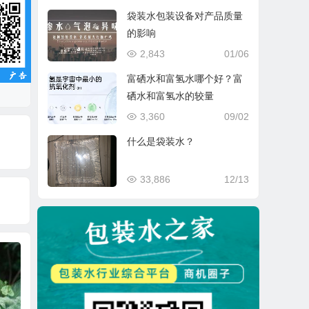
袋装水包装设备对产品质量
的影响
2,843
01/06
富硒水和富氢水哪个好？富
硒水和富氢水的较量
3,360
09/02
什么是袋装水？
33,886
12/13