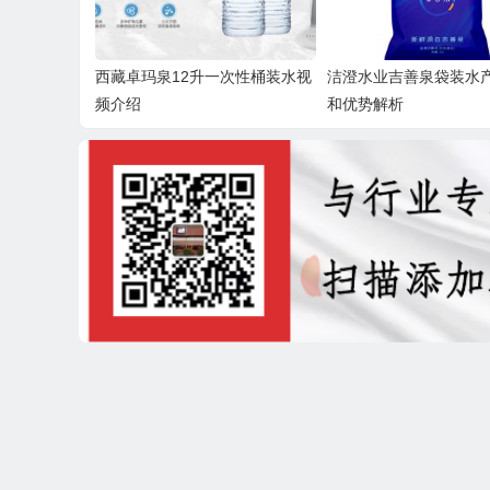
西藏卓玛泉12升一次性桶装水视
洁澄水业吉善泉袋装水
频介绍
和优势解析