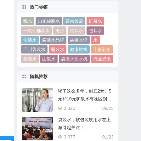
热门标签
喝水
山东袋装水
茶余饭后
矿泉水
一次性桶装水
泡茶
桶装水
包装水
盒装水
袋装水品牌
袋装水评
水
四川袋装水
瓶装水
健康饮水
上善若水
袋装水
山泉水
袋装水饮水机
行业资讯
随机推荐
喝了这么多年，到底2元、5
元和10元矿泉水有啥区别？
看完你就明白了
2,320
08/23
袋装水，软包装饮用水在上
海引起关注！
3,377
01/23