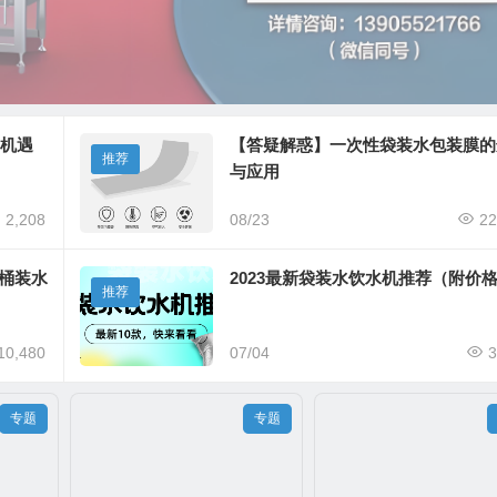
势机遇
【答疑解惑】一次性袋装水包装膜的
推荐
与应用
2,208
08/23
22
6篇
9篇
桶装水
2023最新袋装水饮水机推荐（附价
推荐
生产设备，全套推荐
袋装水品牌加盟与代理
10,480
07/04
3
专题
专题