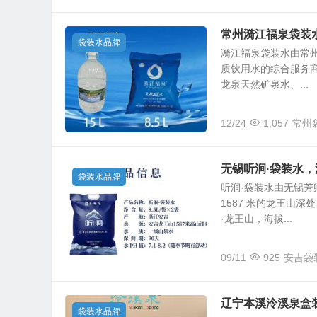
常州漪江福泉袋装
袋装水品牌
漪江福泉袋装水由常
质饮用水的综合服务
龙泉天然矿泉水、...
12/24
1,057
常州
无锡听涧·袋装水
袋装水品牌
听涧·袋装水由无锡芳
1587 米的龙王山
·龙王山，海拔...
09/11
925
安吉袋
辽宁本溪泠溪泉盒
袋装水品牌