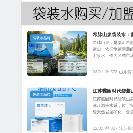
希脉山泉袋装水：
袋装水品牌
希脉山泉，是临沂希
蒙山，依托龟蒙南麓
山泉水。作为区域市场的
03/21
578
山东袋
江苏蠡园时代袋装
袋装水品牌
江苏蠡园时代袋装山
浦江源头水系，位于安
经天然岩层矿化，含多种
12/31
827
江苏袋