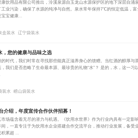
聚康饮用品有限公司推出，泠溪泉源自玉龙山水源保护区的地下深层自涌
了工业污染，确保了水源的纯净与自然。泉水常年保持7℃的恒定低温，富
宝健康...
泉盒装水
辽宁袋装水
水，您的健康与品味之选
康的时代，我们时常在寻找那些能真正滋养身心的馈赠。当红酒的醇厚与
，我们是否忽略了生命最本源、最珍贵的礼物“水”？ 是的，水，这一习
.
袋装水
崂山袋装水
平台介绍，年度宣传合作伙伴招募！
其市场蕴含着无尽的潜力与机遇。《饮用水世界》作为行业内具有一定影
年间，一直专注于为饮用水企业搭建合作交流平台，推动行业发展，备受
累超 ...