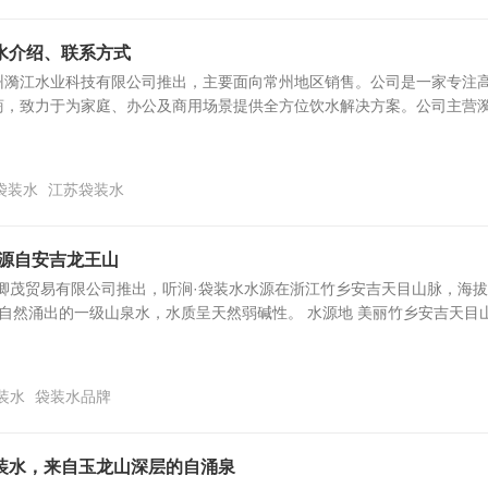
水介绍、联系方式
州漪江水业科技有限公司推出，主要面向常州地区销售。公司是一家专注
商，致力于为家庭、办公及商用场景提供全方位饮水解决方案。公司主营
袋装水
江苏袋装水
，源自安吉龙王山
卿茂贸易有限公司推出，听涧·袋装水水源在浙江竹乡安吉天目山脉，海拔
深处自然涌出的一级山泉水，水质呈天然弱碱性。 水源地 美丽竹乡安吉天目
装水
袋装水品牌
装水，来自玉龙山深层的自涌泉