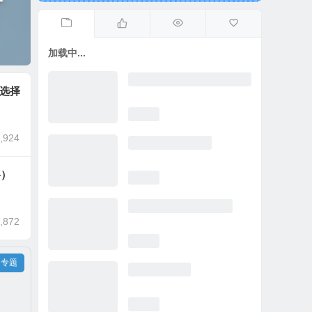
加载中...
选择
,924
格）
,872
专题