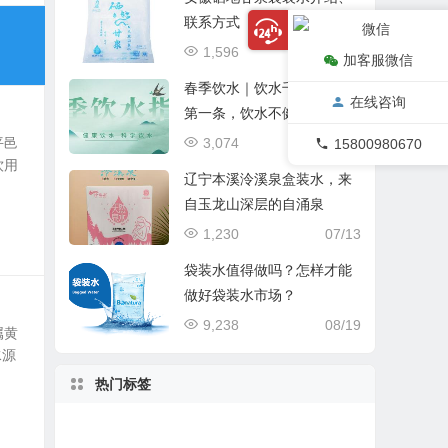
联系方式
1,596
03/22
加客服微信
春季饮水｜饮水千万条安全
在线咨询
第一条，饮水不健康疾病会
相伴
3,074
02/25
平邑
15800980670
饮用
辽宁本溪泠溪泉盒装水，来
自玉龙山深层的自涌泉
1,230
07/13
袋装水值得做吗？怎样才能
做好袋装水市场？
9,238
08/19
属黄
水源
热门标签
水
山泉水
袋装水评
泡茶