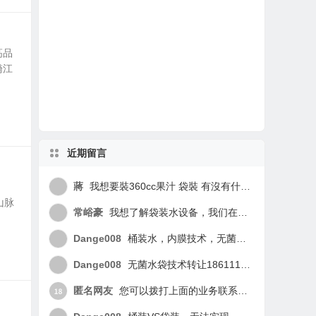
袋装水
山东袋装水
袋装水饮水机
上善若水
桶装水
一次性桶装水
健康饮水
茶余饭后
四川袋装水
高品
漪江
袋装水品牌
喝水
盒装水
包装水
行业资讯
安徽袋装水
矿泉水
瓶装水
近期留言
蔣
我想要裝360cc果汁 袋裝 有沒有什麼機型適合
山脉
常峪豪
我想了解袋装水设备，我们在筹建一个水厂
Dange008
桶装水，内膜技术，无菌密封，袋装水的新纪元，亿万家庭的无菌桶装水，18611176680
Dange008
无菌水袋技术转让18611176680
匿名网友
您可以拨打上面的业务联系电话，联系该厂家！