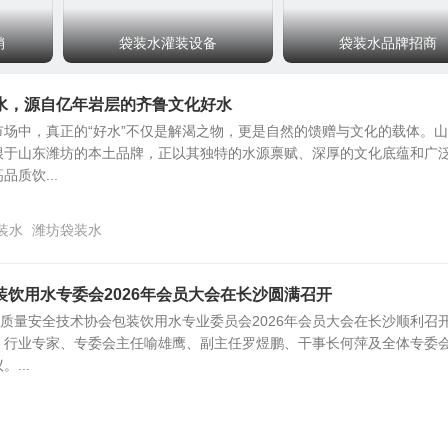
销
袋装水灌装设备
袋装水品牌招商
水，源自亿年岩层的齐鲁文化好水
场中，真正的“好水”不仅是解渴之物，更是自然的馈赠与文化的载体。
根于山东潍坊的本土品牌，正以其独特的水源禀赋、深厚的文化底蕴和广
质饮...
装水
潍坊袋装水
饮用水专委会2026年会员大会在长沙圆满召开
品质量安全技术协会包装饮用水专业委员会2026年会员大会在长沙顺利召
、行业专家、专委会主任喻雄鹰、副主任罗煜鹏、干事长何萍及全体专委
...