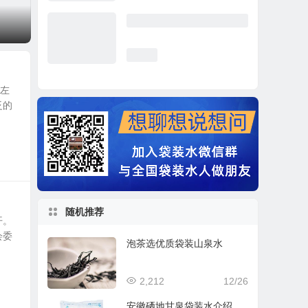
山左
泛的
随机推荐
开。
会委
泡茶选优质袋装山泉水
2,212
12/26
安徽硒地甘泉袋装水介绍、