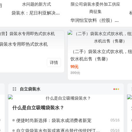
绍
袋装水：尼日利亚解决饮水问题的新方式
华润怡宝饮料（控股）有限公司袋装水委外加工供应商征集
袋装水专用即热式饮水机
（二手）袋装水立式饮水机，
饮水机出售（售馨）
详情
99元
399元
自立袋装水
什么是自立吸嘴袋装水？
便捷时尚新选择：袋装水成消费者新宠
0
05/16
自立袋袋装水包装或将逐步替代传统PET瓶装水
9
05/16