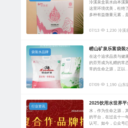
泠溪泉盒装水由本溪
这里环境优美，杜绝
多种有益微量元素，是宝
07/13
1,230
泠溪
崂山矿泉乐富袋装
袋装水品牌
在这个追求品质与健
的芬芳成为礼赠的常态
常的生命之源，正以..
07/09
1,190
山东
2025饮用水世界
行业资讯
水，作为生命之源，
的平台，在过去十一
认可。如今，公众号已积