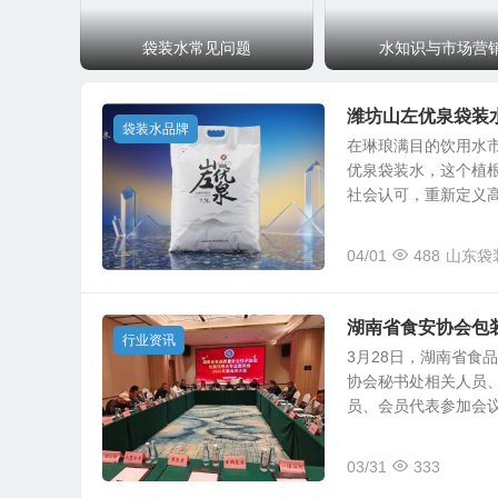
袋装水常见问题
水知识与市场营
潍坊山左优泉袋装
袋装水品牌
在琳琅满目的饮用水市
优泉袋装水，这个植
社会认可，重新定义高品
04/01
488
山东袋
湖南省食安协会包装
行业资讯
3月28日，湖南省食
协会秘书处相关人员
员、会员代表参加会议。
03/31
333