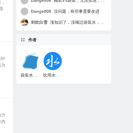
Dange008
桶装VS袋装，无法实现，为何不桶装+袋装，颠覆桶装密封硬伤
泉，
含
Dange008
没问题，有些事需要改进
剑吹白雪
涨知识了，没喝过袋装水，有机会试试。
作者
茶叶
以为
袋装水之家
饮用水世界
响力
业内