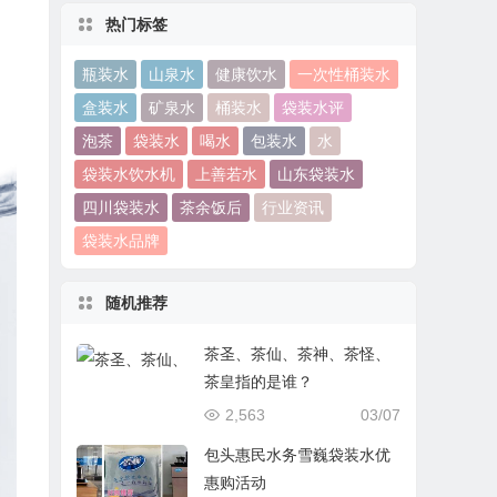
热门标签
瓶装水
山泉水
健康饮水
一次性桶装水
盒装水
矿泉水
桶装水
袋装水评
泡茶
袋装水
喝水
包装水
水
袋装水饮水机
上善若水
山东袋装水
四川袋装水
茶余饭后
行业资讯
袋装水品牌
随机推荐
茶圣、茶仙、茶神、茶怪、
茶皇指的是谁？
2,563
03/07
包头惠民水务雪巍袋装水优
惠购活动