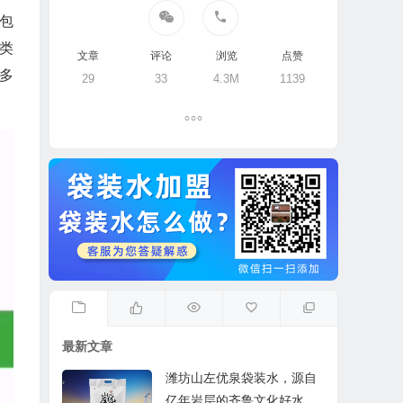
包
类
文章
评论
浏览
点赞
多
29
33
4.3M
1139
最新文章
潍坊山左优泉袋装水，源自
亿年岩层的齐鲁文化好水