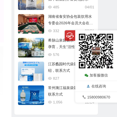
485
04/01
湖南省食安协会包装饮用水
专委会2026年会员大会在长
沙圆满召开
332
03/31
希脉山泉袋装水：蒙山冰川
孕育，天生“活性”好水
576
03/21
江苏蠡园时代袋装山泉水介
绍，联系方式
加客服微信
827
12/31
在线咨询
常州漪江福泉袋装水介绍、
联系方式
15800980670
1,056
12/24