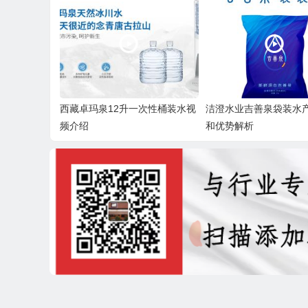
西藏卓玛泉12升一次性桶装水视
洁澄水业吉善泉袋装水
频介绍
和优势解析