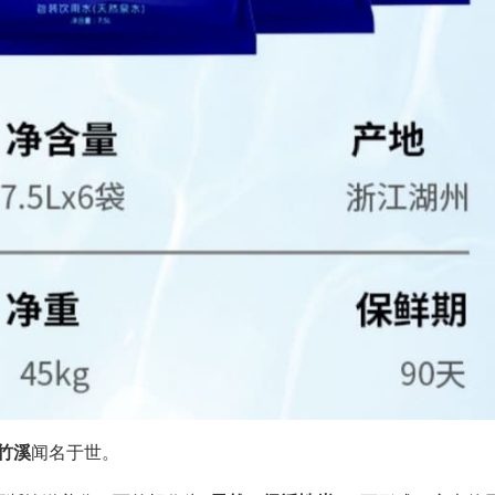
竹溪
闻名于世。