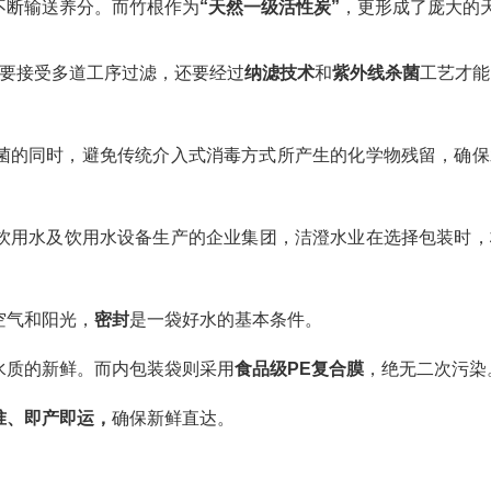
不断输送养分。而竹根作为
“天然一级活性炭”
，更形成了庞大的
要接受多道工序过滤，还要经过
纳滤技术
和
紫外线杀菌
工艺才能
菌的同时，避免传统介入式消毒方式所产生的化学物残留，确保
饮用水及饮用水设备生产的企业集团，洁澄水业在选择包装时，
空气和阳光，
密封
是一袋好水的基本条件。
水质的新鲜。而内包装袋则采用
食品级PE复合膜
，绝无二次污染
准、即产即运，
确保新鲜直达。