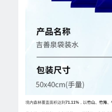
境内森林覆盖面积达到
71.11%
，以
竹山、竹海、