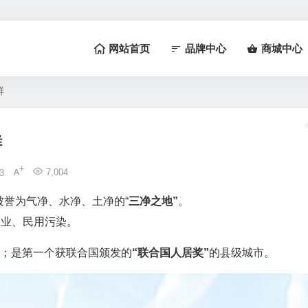
网站首页
品牌中心
商城中心
鲜
鲜
7,004
3
誉为气净、水净、土净的“
三净之地”
。
工业、民用污染。
”；是第一个获联合国颁发的
“联合国人居奖”
的县级城市。