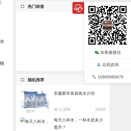
天
热门标签
健康饮水
水
行业资讯
袋装水
袋装水饮水机
茶余饭后
山泉水
袋装水评
一次性桶装水
水
上善若水
盒装水
瓶装水
桶装水
加客服微信
喝水
包装水
山东袋装水
泡茶
袋装水品牌
矿泉水
格
四川袋装水
在线咨询
15800980670
随机推荐
安徽磬禾泉袋装水介绍
。
2,329
10/10
每天八杯水，一杯水是多少
毫升？