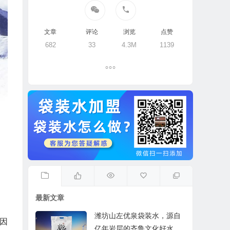
文章
评论
浏览
点赞
682
33
4.3M
1139
最新文章
潍坊山左优泉袋装水，源自
因
亿年岩层的齐鲁文化好水