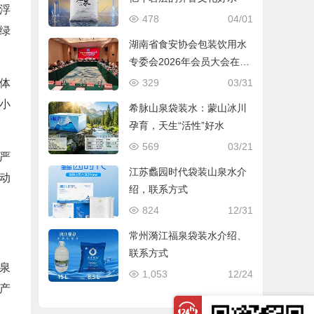
浮
478
04/01
绿
湖南省食安协会包装饮用水
专委会2026年会员大会在长
沙圆满召开
329
03/31
体
小
希脉山泉袋装水：蒙山冰川
孕育，天生“活性”好水
569
03/21
严
江苏蠡园时代袋装山泉水介
动
绍，联系方式
824
12/31
常州漪江福泉袋装水介绍、
联系方式
泉
1,053
12/24
产