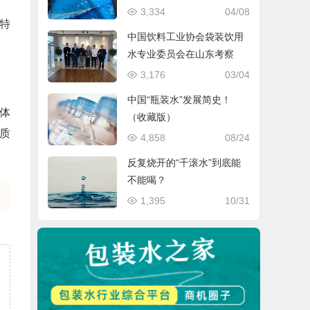
3,334
04/08
特
中国饮料工业协会袋装饮用
水专业委员会在山东考察
3,176
03/04
中国“瓶装水”发展简史！
体
（收藏版）
质
4,858
08/24
反复烧开的“千滚水”到底能
不能喝？
1,395
10/31