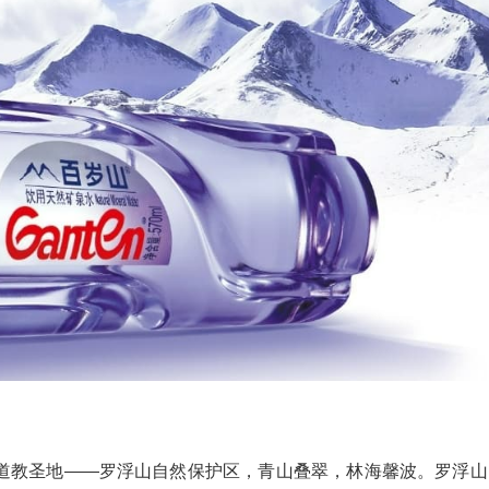
道教圣地——罗浮山自然保护区，青山叠翠，林海馨波。罗浮山