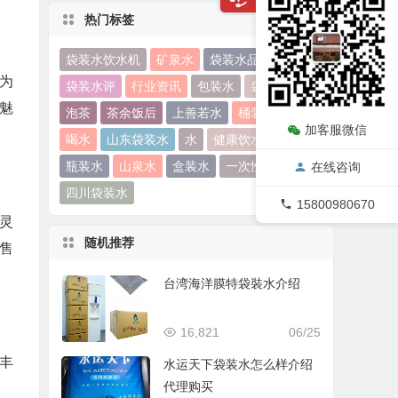
热门标签
袋装水饮水机
矿泉水
袋装水品牌
为
袋装水评
行业资讯
包装水
袋装水
魅
泡茶
茶余饭后
上善若水
桶装水
加客服微信
喝水
山东袋装水
水
健康饮水
瓶装水
山泉水
盒装水
一次性桶装水
在线咨询
四川袋装水
15800980670
灵
随机推荐
售
台湾海洋膜特袋裝水介绍
16,821
06/25
丰
水运天下袋装水怎么样介绍
代理购买