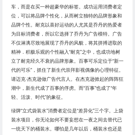
车，而是在买一种超豪华的标签。成功运用消费者定
位，可以将品牌个性化，从而树立独特的品牌形象和
品牌个性。耐克以喜好运动的人尤其是乔丹的热爱者
为目标消费者，所以它选择了乔丹为广告模特。广告
不仅淋漓尽致地展现了乔丹的风貌，将其拼搏进取的
精神．积极乐观的个性融入“耐克”之中，也成功地树
立了耐克经久不衰的品牌形象。百事可乐定位于“新一
代的可乐”，抓住了新生代崇拜影视偶像的心理特征。
请迈克·杰克逊做广告代言人。在杰克逊掀起的阵阵狂
潮中，新生代成了百事的俘虏。而“百事”也成了“年
轻、活泼、时代”的象征。
绿牌“立式袋装水”消费者定位是“差异化”三个字。上袋
装水项目，你无论如何不要妄想在一夜之间去替代已
一统天下的桶装水。哪怕是几年以后，桶装水也还是