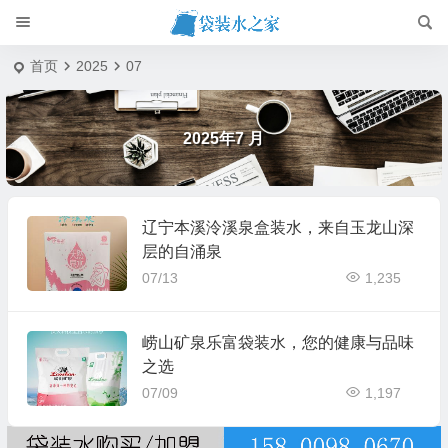
首页
2025
07
2025年7 月
辽宁本溪泠溪泉盒装水，来自玉龙山深
层的自涌泉
07/13
1,235
崂山矿泉乐富袋装水，您的健康与品味
之选
07/09
1,197