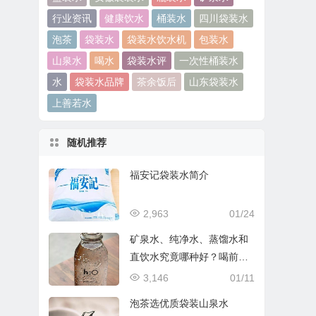
行业资讯
健康饮水
桶装水
四川袋装水
泡茶
袋装水
袋装水饮水机
包装水
山泉水
喝水
袋装水评
一次性桶装水
水
袋装水品牌
茶余饭后
山东袋装水
上善若水
随机推荐
福安记袋装水简介
2,963
01/24
矿泉水、纯净水、蒸馏水和
直饮水究竟哪种好？喝前看
清楚
3,146
01/11
泡茶选优质袋装山泉水