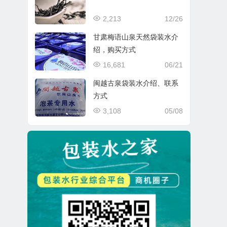
2,213
12/26
甘肃梅语山泉天然袋装水介
绍，购买方式
16,681
06/21
闽越古泉袋装水介绍、联系
方式
3,108
05/08