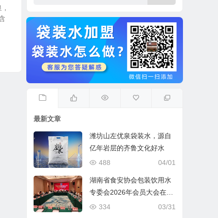
泉，
含
最新文章
潍坊山左优泉袋装水，源自
亿年岩层的齐鲁文化好水
488
04/01
湖南省食安协会包装饮用水
专委会2026年会员大会在长
沙圆满召开
334
03/31