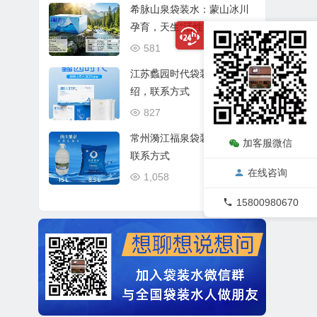
希脉山泉袋装水：蒙山冰川
孕育，天生“活性”好水
581
03/21
江苏蠡园时代袋装山泉水介
绍，联系方式
827
12/31
常州漪江福泉袋装水介绍、
加客服微信
联系方式
在线咨询
1,058
12/24
15800980670