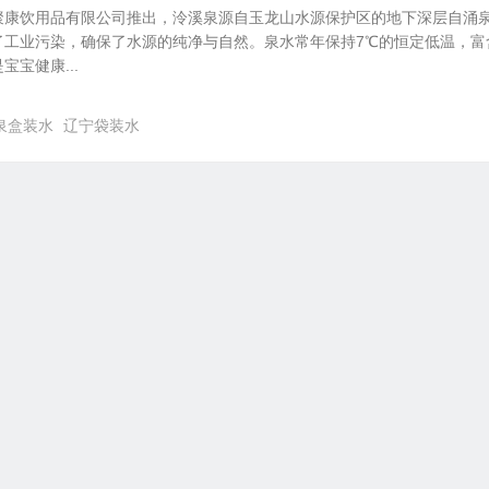
聚康饮用品有限公司推出，泠溪泉源自玉龙山水源保护区的地下深层自涌
了工业污染，确保了水源的纯净与自然。泉水常年保持7℃的恒定低温，富
宝健康...
泉盒装水
辽宁袋装水