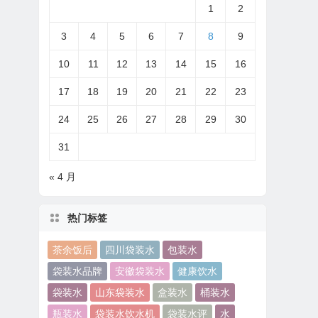
1
2
3
4
5
6
7
8
9
10
11
12
13
14
15
16
17
18
19
20
21
22
23
24
25
26
27
28
29
30
31
« 4 月
热门标签
茶余饭后
四川袋装水
包装水
袋装水品牌
安徽袋装水
健康饮水
袋装水
山东袋装水
盒装水
桶装水
瓶装水
袋装水饮水机
袋装水评
水