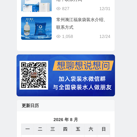
827
12/31
常州漪江福泉袋装水介绍、
联系方式
1,058
12/24
更新日历
2026 年 8 月
一
二
三
四
五
六
日