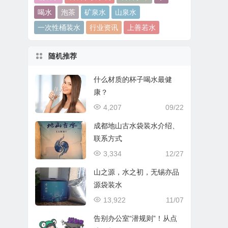
喝水
泡茶
矿泉水
山泉水
一次性桶装水
行业资讯
上善若水
随机推荐
什么材质的杯子喝水最健
康？
4,207
09/22
成都地山古水袋装水介绍、
联系方式
3,334
12/27
山之源，水之初，无锡亦品
源袋装水
13,922
11/07
告别办公室“潜规则”！从点