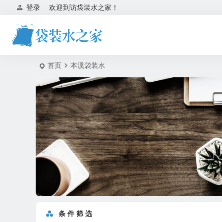
登录
欢迎到访袋装水之家！
首页
本溪袋装水
条 件 筛 选