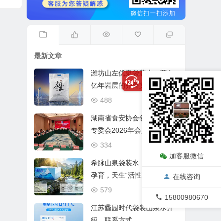
最新文章
潍坊山左优泉袋装水，源自
亿年岩层的齐鲁文化好水
488
04/01
湖南省食安协会包装饮用水
专委会2026年会员大会在长
沙圆满召开
334
03/31
加客服微信
希脉山泉袋装水：蒙山冰川
孕育，天生“活性”好水
在线咨询
579
03/21
15800980670
江苏蠡园时代袋装山泉水介
绍，联系方式