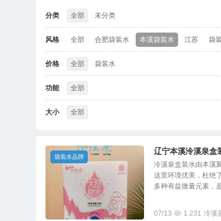
分类
全部
未分类
风格
全部
合肥袋装水
本溪袋装水
江苏
袋
价格
全部
袋装水
功能
全部
大小
全部
辽宁本溪泠溪泉盒
袋装水品牌
泠溪泉盒装水由本溪
这里环境优美，杜绝
多种有益微量元素，是宝
07/13
1,231
泠溪