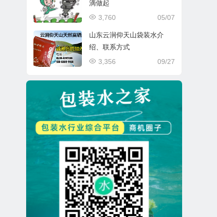
滴做起
3,760
05/07
山东云涧仰天山袋装水介
绍、联系方式
3,356
09/27