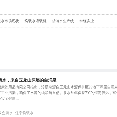
装水市场现状
袋装水灌装机
袋装水生产线
钟钲实业
装水，来自玉龙山深层的自涌泉
聚康饮用品有限公司推出，泠溪泉源自玉龙山水源保护区的地下深层自涌
了工业污染，确保了水源的纯净与自然。泉水常年保持7℃的恒定低温，富
宝健康...
泉盒装水
辽宁袋装水