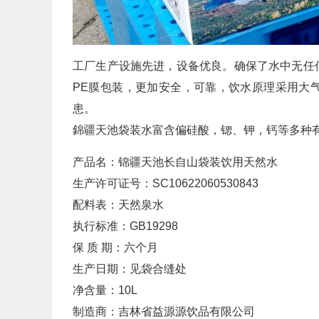
工厂生产设施先进，设备优良。确保了水中无任
PE膜包装，更加安全，可靠，饮水原理采用大
患。
錦疆天池袋装水富含偏硅酸，锶、钾，钙等多种
产品名：锦疆天池长自山袋装饮用天然水
生产许可证号：SC10622060530843
配料表：天然泉水
执行标准：GB19298
保 质 期：六个月
生产日期：见袋合缝处
净含量：10L
制造商：吉林省益源源饮品有限公司