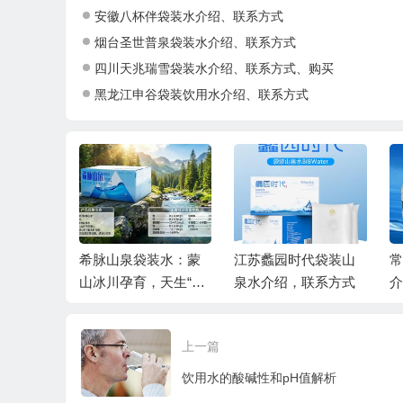
安徽八杯伴袋装水介绍、联系方式
烟台圣世普泉袋装水介绍、联系方式
四川天兆瑞雪袋装水介绍、联系方式、购买
黑龙江申谷袋装饮用水介绍、联系方式
泉袋装
希脉山泉袋装水：蒙
江苏蠡园时代袋装山
常
年岩层的
山冰川孕育，天生“活
泉水介绍，联系方式
介
水
性”好水
上一篇
饮用水的酸碱性和pH值解析