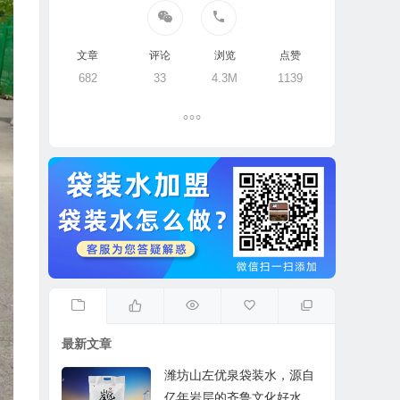
文章
评论
浏览
点赞
682
33
4.3M
1139
最新文章
潍坊山左优泉袋装水，源自
亿年岩层的齐鲁文化好水