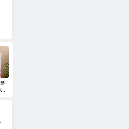
盒装
崂山矿泉乐富袋装
山东水舞千川袋装水
天津森
深层
水，您的健康与品味
破局水市，引领健康
袋装水
之选
饮水新风尚
线
胁