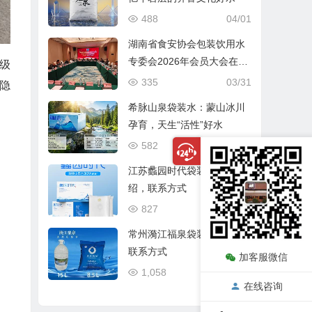
488
04/01
湖南省食安协会包装饮用水
专委会2026年会员大会在长
级
沙圆满召开
335
03/31
隐
希脉山泉袋装水：蒙山冰川
孕育，天生“活性”好水
582
03/21
江苏蠡园时代袋装山泉水介
绍，联系方式
827
12/31
常州漪江福泉袋装水介绍、
联系方式
加客服微信
1,058
12/24
在线咨询