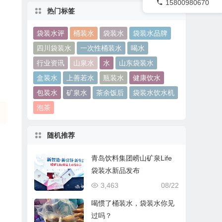
15800980670
热门标签
袋装水评
桶装水
袋装水
袋装水品牌
四川袋装水
一次性桶装水
喝水
行业资讯
山泉水
水
山东袋装水
盒装水
上善若水
瓶装水
健康饮水
包装水
矿泉水
茶余饭后
袋装水饮水机
泡茶
随机推荐
青岛饮料集团崂山矿泉Life
袋装水新品发布
3,463
08/22
喝惯了桶装水，袋装水你见
过吗？