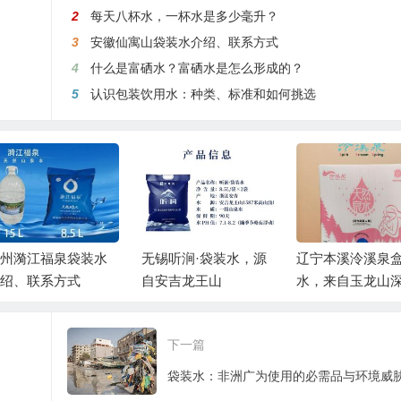
2
每天八杯水，一杯水是多少毫升？
3
安徽仙寓山袋装水介绍、联系方式
4
什么是富硒水？富硒水是怎么形成的？
5
认识包装饮用水：种类、标准和如何挑选
州漪江福泉袋装水
无锡听涧·袋装水，源
辽宁本溪泠溪泉
绍、联系方式
自安吉龙王山
水，来自玉龙山
的自涌泉
下一篇
袋装水：非洲广为使用的必需品与环境威