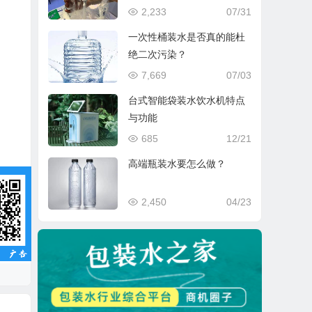
2,233
07/31
一次性桶装水是否真的能杜
绝二次污染？
7,669
07/03
台式智能袋装水饮水机特点
与功能
685
12/21
高端瓶装水要怎么做？
2,450
04/23