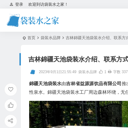
登录
欢迎到访袋装水之家！
首页
袋装水品牌
吉林錦疆天池袋装水介绍、联系方
吉林錦疆天池袋装水介绍、联系方
2023年9月1日21:55:49
袋装水品牌
1
字数 337
錦疆天池袋装水
由
吉林省益源源饮品有限公司
推
性泉水。錦疆天池袋装水工厂周边森林环绕，无