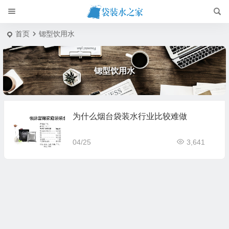
首页
锶型饮用水
锶型饮用水
为什么烟台袋装水行业比较难做
04/25
3,641