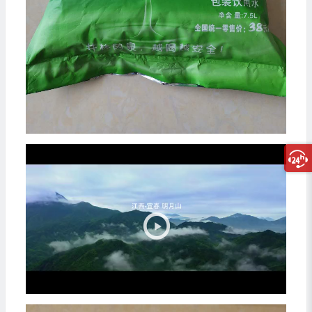
视
频
播
放
器