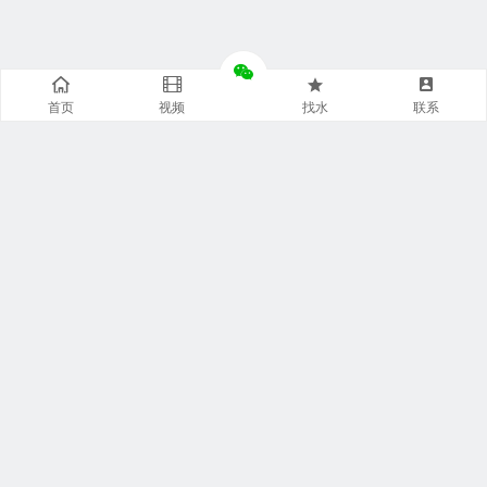
首页
视频
找水
联系
快捷通道
袋装水特点
袋装水包装
袋装水饮水机
袋装水代理
袋装水品牌
袋装水灌装机
袋装水商城
袋装水设备
袋装水连接器