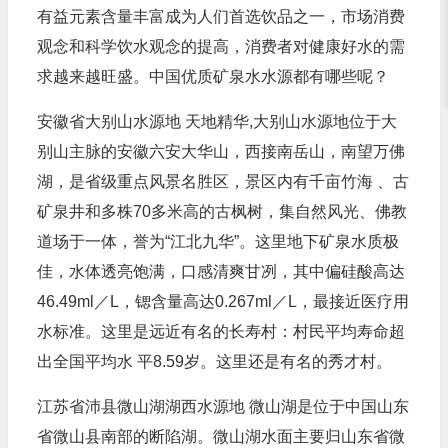
有益元素含量丰富成为人们首选饮品之一，市场消费
观念和科学饮水观念的提高，消费者对健康好水的需
求越来越旺盛。中国优质矿泉水水源都有哪些呢？
安徽省大别山水源地 天地精华,大别山水源地位于大
别山主脉的安徽六安大华山，西接南岳山，南望万佛
湖，是省级重点风景名胜区，景区内有千亩竹海 、古
矿泉井和多株70多米高的古枫树，集自然风光、佛教
道场于一体，誉为“江北九华”。这里地下矿泉水质极
佳，水体透亮饱满，口感清爽甘冽，其中偏硅酸高达
46.49ml／L，锶含量高达0.267ml／L，最接近医疗用
水标准。这里是远近有名的长寿村：村民平均寿命超
出全国平均水 平8.59岁。这里还是有名的秀才村。
江苏省沛县微山湖湖西水源地 微山湖是位于中国山东
省微山县南部的断陷湖。微山湖水面主要归山东省微