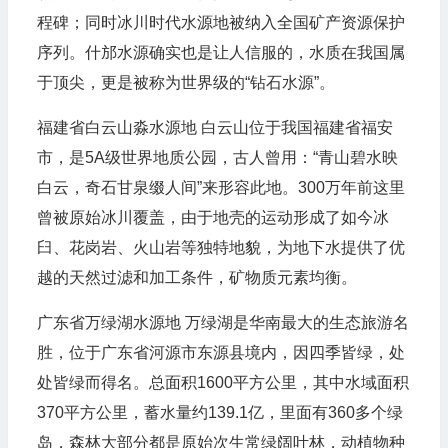
程碑；同时冰川时代水源地被纳入全国矿产资源保护
序列。什邡水源确实也是让人信服的，水质在我国属
于顶尖，更是被称为世界级的“钻石水源”。
福建省白云山淼水源地 白云山位于我国福建省福安
市，是5A级世界地质公园，古人曾用：“青山碧水映
白云，奇石甘泉缀人间”来形容此地。300万年前这里
曾被原始冰川覆盖，由于地壳的运动形成了如今冰
臼、花岗岩、火山岩等独特地貌，为地下水提供了优
越的天然过滤和加工条件，矿物质元素均衡。
广东省万绿湖水源地 万绿湖是华南最大的生态旅游名
胜，位于广东省河源市东源县境内，因四季皆绿，处
处皆绿而得名。总面积1600平方公里，其中水域面积
370平方公里，蓄水量约139.1亿，里面有360多个绿
岛，森林大部分都是原始次生常绿阔叶林，动植物种