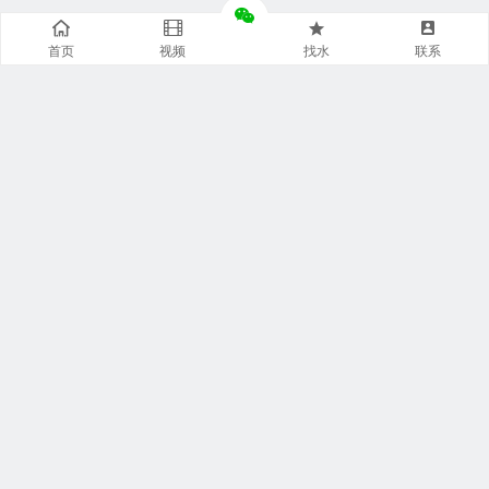
首页
视频
找水
联系
快捷通道
袋装水特点
袋装水包装
袋装水饮水机
袋装水代理
袋装水品牌
袋装水灌装机
袋装水商城
袋装水设备
袋装水连接器