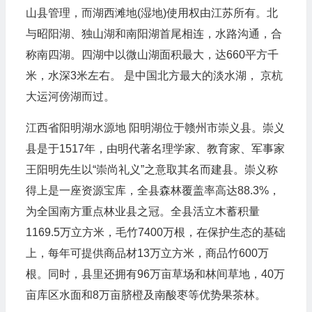
山县管理，而湖西滩地(湿地)使用权由江苏所有。北
与昭阳湖、独山湖和南阳湖首尾相连，水路沟通，合
称南四湖。四湖中以微山湖面积最大，达660平方千
米，水深3米左右。 是中国北方最大的淡水湖， 京杭
大运河傍湖而过。
江西省阳明湖水源地 阳明湖位于赣州市崇义县。崇义
县是于1517年，由明代著名理学家、教育家、军事家
王阳明先生以“崇尚礼义”之意取其名而建县。崇义称
得上是一座资源宝库，全县森林覆盖率高达88.3%，
为全国南方重点林业县之冠。全县活立木蓄积量
1169.5万立方米，毛竹7400万根，在保护生态的基础
上，每年可提供商品材13万立方米，商品竹600万
根。同时，县里还拥有96万亩草场和林间草地，40万
亩库区水面和8万亩脐橙及南酸枣等优势果茶林。