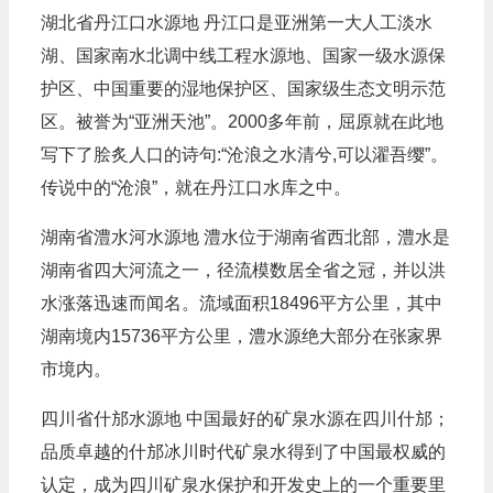
湖北省丹江口水源地 丹江口是亚洲第一大人工淡水
湖、国家南水北调中线工程水源地、国家一级水源保
护区、中国重要的湿地保护区、国家级生态文明示范
区。被誉为“亚洲天池”。2000多年前，屈原就在此地
写下了脍炙人口的诗句:“沧浪之水清兮,可以濯吾缨”。
传说中的“沧浪”，就在丹江口水库之中。
湖南省澧水河水源地 澧水位于湖南省西北部，澧水是
湖南省四大河流之一，径流模数居全省之冠，并以洪
水涨落迅速而闻名。流域面积18496平方公里，其中
湖南境内15736平方公里，澧水源绝大部分在张家界
市境内。
四川省什邡水源地 中国最好的矿泉水源在四川什邡；
品质卓越的什邡冰川时代矿泉水得到了中国最权威的
认定，成为四川矿泉水保护和开发史上的一个重要里