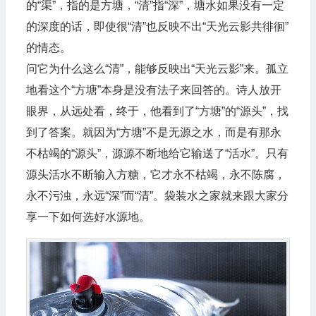
的“渠”，指的是方塘，“清”指“深”，塘水如果没有一定
的深度的话，即使很“清”也反映不出“天光云影共徘徊”
的情态。
问它为什么这么“清”，能够反映出“天光云影”来。孤立
地看这个“方塘”本身是没有法子来回答的。诗人放开
眼界，从远处看，终于，他看到了“方塘”的“源头”，找
到了答案。就因为“方塘”不是无源之水，而是有那永
不枯竭的“源头”，源源不断地给它输送了“活水”。只有
源头活水不断输入方糖，它才永不枯竭，永不陈腐，
永不污浊，永远“深”而“清”。袋装水之家就来跟大家分
享一下如何选好水源地。