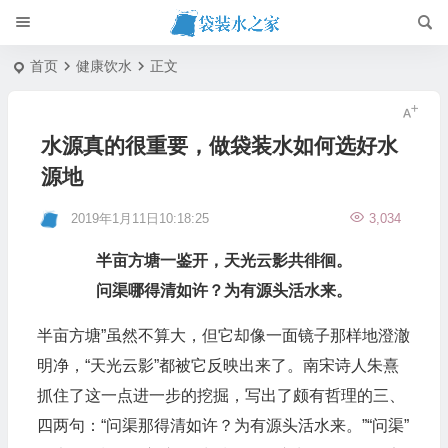
首页
健康饮水
正文
水源真的很重要，做袋装水如何选好水
源地
2019年1月11日10:18:25
3,034
半亩方塘一鉴开，天光云影共徘徊。
问渠哪得清如许？为有源头活水来。
半亩方塘”虽然不算大，但它却像一面镜子那样地澄澈
明净，“天光云影”都被它反映出来了。南宋诗人朱熹
抓住了这一点进一步的挖掘，写出了颇有哲理的三、
四两句：“问渠那得清如许？为有源头活水来。”“问渠”