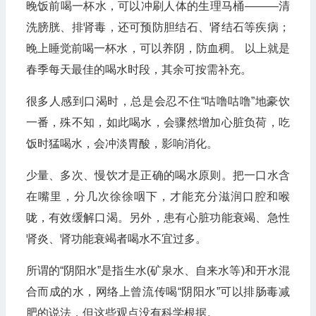
晚饭前喝一杯水，可以冲刷人体的生理马桶———清
洗膀胱、排肾毒，还可预防胆结石、肾结石等疾病；
晚上睡觉前喝一杯水，可以养阴，防血稠。 以上就是
春季每天最佳的喝水时段，其余可按需补充。
很多人感到口渴时，总是会忍不住“咕噜咕噜”地豪饮
一番，殊不知，如此喝水，会骤然增加心脏负荷，吃
饭时猛喝水，会冲淡胃酸，影响消化。
少量、多次、慢饮才是正确的喝水原则。把一口水含
在嘴里，分几次徐徐咽下，才能充分滋润口腔和喉
咙，有效缓解口渴。另外，患有心脏功能衰竭、急性
肾炎、肾功能衰竭者喝水不宜过多。
所谓的“阴阳水”是指生水(矿泉水、自来水等)和开水混
合而成的水，网络上曾流传喝“阴阳水”可以排肠毒减
肥的说法，但这些观点没有科学根据。