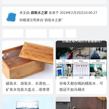
本文由
袋装水之家
发表于 2019年2月25日10:00:27
转载请注明来自“袋装水之家”
上善若水
健康饮水
喝水
水
罐装水、袋装水、水滴包…
你每天都在喝的桶装水，可
矿泉水包装大盘点，谁将替
能还不如马桶水
代塑料瓶？