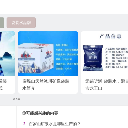
袋装水品牌
袋装
贡嘎山天然冰川矿泉袋装
无锡听涧·袋装水，源
式
水简介
吉龙王山
你可能感兴趣的内容
1
百岁山矿泉水是哪里生产的？