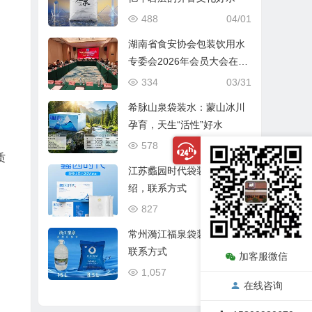
488
04/01
湖南省食安协会包装饮用水
专委会2026年会员大会在长
沙圆满召开
334
03/31
希脉山泉袋装水：蒙山冰川
孕育，天生“活性”好水
578
03/21
质
江苏蠡园时代袋装山泉水介
绍，联系方式
827
12/31
常州漪江福泉袋装水介绍、
联系方式
加客服微信
1,057
12/24
在线咨询