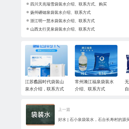
四川天兆瑞雪袋装水介绍、联系方式、购买
扬州硒锶泉袋装水介绍、联系方式
浙江明一慧水袋装水介绍、联系方式
山西太行灵泉袋装水介绍、联系方式
装水：蒙
江苏蠡园时代袋装山
常州漪江福泉袋装水
无
天生“活
泉水介绍，联系方式
介绍、联系方式
自
上一篇
好水 | 石小泉袋装水，石台长寿村的源