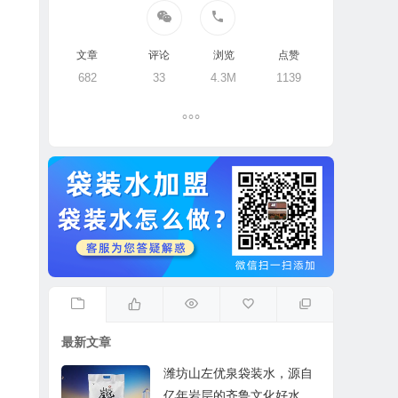
文章
评论
浏览
点赞
682
33
4.3M
1139
最新文章
潍坊山左优泉袋装水，源自
亿年岩层的齐鲁文化好水