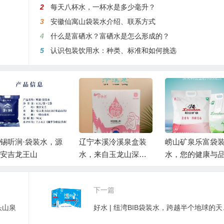
2
每天八杯水，一杯水是多少毫升？
3
安徽仙寓山袋装水介绍、联系方式
4
什么是富硒水？富硒水是怎么形成的？
5
认识包装饮用水：种类、标准和如何挑选
锡听涧·袋装水，源
辽宁本溪泠溪泉盒装
崂山矿泉乐富袋
安吉龙王山
水，来自玉龙山深层
水，您的健康与
的自涌泉
之选
下一篇
头山泉
好水 |