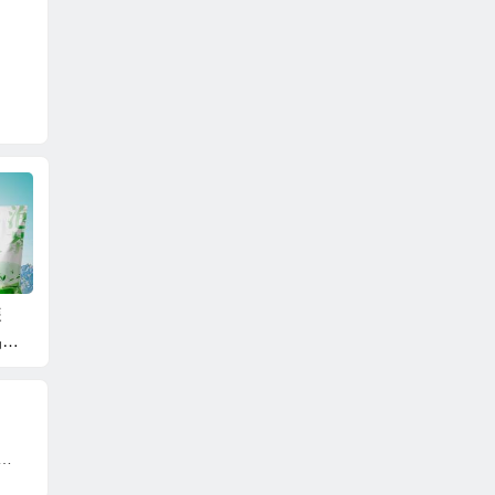
装
山东水舞千川袋装水
天津森美水业蜜之羽
阿尔卑
品味
破局水市，引领健康
袋装水介绍、配送热
水介绍
饮水新风尚
线
 纽湾BIB袋装水，跨越半个地球的天然泉水