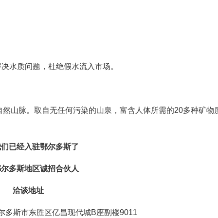
解决水质问题，杜绝假水流入市场。
然山脉。取自无任何污染的山泉，富含人体所需的20多种矿物
我们已经入驻鄂尔多斯了
鄂尔多斯地区诚招合伙人
洽谈地址
多斯市东胜区亿昌现代城B座副楼9011