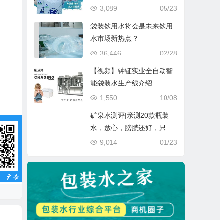
3,089
05/23
袋装饮用水将会是未来饮用
水市场新热点？
36,446
02/28
【视频】钟钲实业全自动智
能袋装水生产线介绍
1,550
10/08
矿泉水测评|亲测20款瓶装
水，放心，膀胱还好，只是
肾亏
9,014
01/23