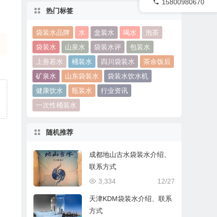
15800980670
热门标签
袋装水品牌
水
盒装水
喝水
泡茶
袋装水
山泉水
袋装水评
包装水
上善若水
桶装水
四川袋装水
茶余饭后
矿泉水
山东袋装水
袋装水饮水机
健康饮水
瓶装水
行业资讯
一次性桶装水
随机推荐
成都地山古水袋装水介绍、
联系方式
3,334
12/27
天津KDM袋装水介绍、联系
方式