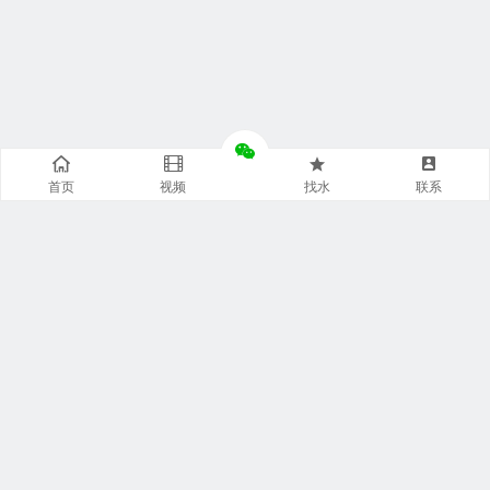
首页
视频
找水
联系
快捷通道
袋装水特点
袋装水包装
袋装水饮水机
袋装水代理
袋装水品牌
袋装水灌装机
袋装水商城
袋装水设备
袋装水连接器