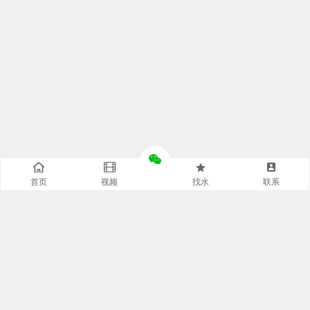
首页
视频
找水
联系
快捷通道
袋装水特点
袋装水包装
袋装水饮水机