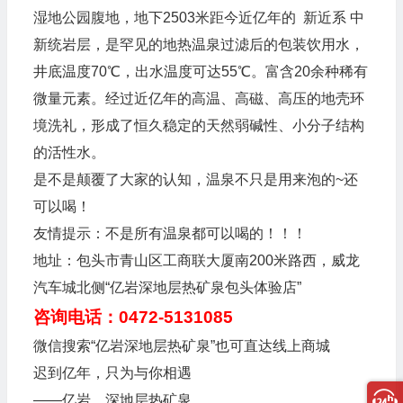
湿地公园腹地，地下2503米距今近亿年的 新近系 中
新统岩层，是罕见的地热温泉过滤后的包装饮用水，
井底温度70℃，出水温度可达55℃。富含20余种稀有
微量元素。经过近亿年的高温、高磁、高压的地壳环
境洗礼，形成了恒久稳定的天然弱碱性、小分子结构
的活性水。
是不是颠覆了大家的认知，温泉不只是用来泡的~还
可以喝！
友情提示：不是所有温泉都可以喝的！！！
地址：包头市青山区工商联大厦南200米路西，威龙
汽车城北侧“亿岩深地层热矿泉包头体验店”
咨询电话：0472-5131085
微信搜索“亿岩深地层热矿泉”也可直达线上商城
迟到亿年，只为与你相遇
——亿岩，深地层热矿泉