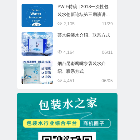
PWIF特稿 | 2018一次性包
装水创新论坛第三期演讲嘉
宾重磅来袭！
2,105
11/29
菩水袋装水介绍、联系方式
4,164
06/11
烟台昆嵛鹰嘴泉袋装水介
绍、联系方式
4,451
06/05