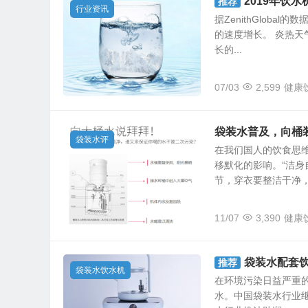
2019年饮
推荐
行业资讯
据ZenithGlob
的速度增长。 炎热
长的...
07/03
2,599
健康
袋装水普及，向桶
袋装水评
在我们国人的饮食思维
移默化的影响。“洁身
节，穿衣要整洁干净，饭
11/07
3,390
健康
袋装水配套
推荐
袋装水饮水机
在环境污染日益严重
水。中国袋装水行业继“