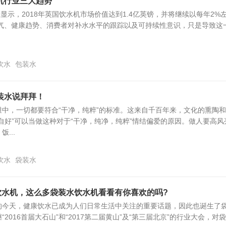
水机行业三大趋势
al的数据显示，2018年英国饮水机市场价值达到1.4亿英镑，并将继续以每年2%
天气、健康趋势、消费者对补水水平的跟踪以及可持续性意识，只是导致这
饮水
包装水
装水说拜拜！
中，一切都要符合“干净，纯粹”的标准。这来自千百年来，文化的熏陶
自好”可以当做这种对于“干净，纯净，纯粹”情结偏爱的原因。做人要高风
...
饮水
袋装水
饮水机，这么多袋装水饮水机看看有你喜欢的吗?
的今天，健康饮水已成为人们日常生活中关注的重要话题，因此也诞生了
2016首届大石山”和“2017第二届黄山”及“第三届北京”的行业大会，对