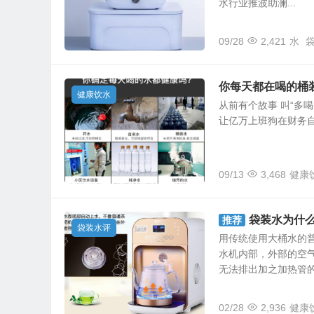
水行业推波助澜...
09/28
2,421
水
你每天都在喝的桶
健康饮水
从前有个故事 叫“多喝
让亿万上班狗在财务自
09/13
3,468
健康
袋装水为什
推荐
袋装水评
用传统使用大桶水的
水机内部，外部的空
无法排出加之加热管的存
02/28
2,936
健康