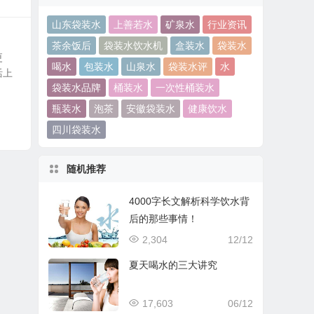
山东袋装水
上善若水
矿泉水
行业资讯
茶余饭后
袋装水饮水机
盒装水
袋装水
更
喝水
包装水
山泉水
袋装水评
水
活上
袋装水品牌
桶装水
一次性桶装水
瓶装水
泡茶
安徽袋装水
健康饮水
四川袋装水
随机推荐
4000字长文解析科学饮水背
后的那些事情！
2,304
12/12
夏天喝水的三大讲究
17,603
06/12