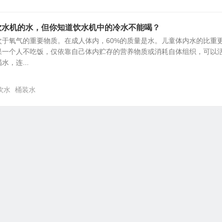
饮水机的水，但你知道饮水机中的冷水不能喝？
次于氧气的重要物质。在成人体内，60%的质量是水。儿童体内水的比重
如果一个人不吃饭，仅依靠自己体内贮存的营养物质或消耗自体组织，可以
，连...
饮水
桶装水