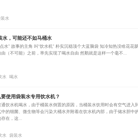
袋装水
装水，可能还不如马桶水
点水” 故事的主角 叫“饮水机” 朴实沉稳顶个大蓝脑袋 知冷知热没啥花花
由（不可能）之前，率先实现了喝水自由 然鹅就是这样一个毫不...
饮水
喝水
么要使用袋装水专用饮水机？
普通饮水机喝水，由于桶装水倒置的原因，当桶装水饮用时会有空气进入
气中的细菌、微生物等会污染大桶水并附着在饮水机内部，由于储水胆中
在，这...
饮水
袋装水