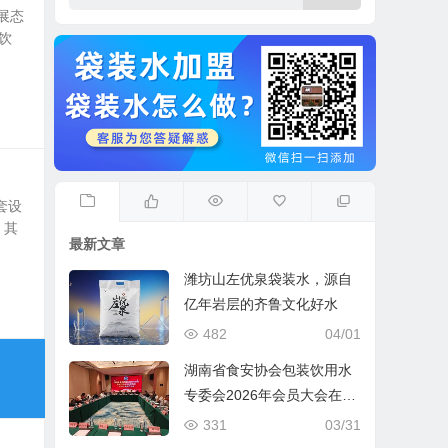
展态
饮
套设
，其
最新文章
潍坊山左优泉袋装水，源自
亿年岩层的齐鲁文化好水
482
04/01
湖南省食安协会包装饮用水
专委会2026年会员大会在长
沙圆满召开
331
03/31