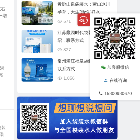
希脉山泉袋装水：蒙山冰川
左右
孕育，天生“活性”好水
一增
571
03/21
江苏蠡园时代袋装山泉水介
绍，联系方式
827
12/31
常州漪江福泉袋装水介绍、
加客服微信
和潜
联系方式
亮
1,056
12/24
在线咨询
15800980670
袋装
袋装