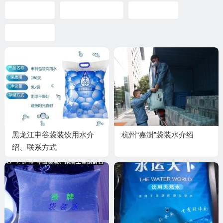
十堰袋装水
如创如好袋装水
湖北袋装水
袋装水品牌
黑龙江申谷袋装饮用水介
杭州“嘉澍”袋装水介绍
绍、联系方式