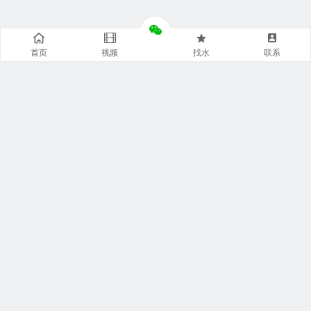
首页
视频
找水
联系
快捷通道
袋装水特点
袋装水包装
袋装水饮水机
袋装水代理
袋装水品牌
袋装水灌装机
袋装水商城
袋装水设备
袋装水连接器