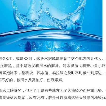
是XX江，或是XX河，这股水据说是哺育了这个地方的几代人。
段泛着黑，是不是散发着河水的腥味。河水里游弋着些小鱼小虾
出些泡沫来，塑料袋、汽水瓶、易拉罐之类时不时被冲到岸边，
气不好的，被河水反复拍打，伤痕累累。
那么点脏脏的，但不至于是有些地方为了大搞经济而严重污染。
橙黄绿蓝蓝靛紫，应有尽有，若是可以就着这得天独厚的地缘优
。