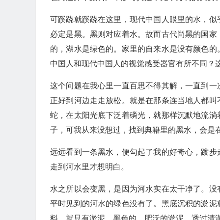
可蹊跷就蹊跷在这里，现代中国人眼里的水，似
必定是黑。黑则对应着水。故而古代尚黑的国家
的，湖水是绿色的。家里的自来水是没有颜色的
中国人和现代中国人的视觉感受器官有所不同？
这个问题在我心里一直百思不得其解，一直到一
正好到河边走走放松。就是在那条连当地人都叫
蛇，在太阳光底下泛着磷光，就那样沉默地流淌
子，可我从来没想过，找到典籍里的黑水，会是
远远看到一条黑水，便勾起了我的好奇心，踱步
走到河水里才想明白。
水之所以会变黑，是因为河水实在太干净了。没
平时见到的河水的绿色没有了。黑底沉积的淤泥
料。就只有淤泥，黑色的、肥沃的淤泥。透过清