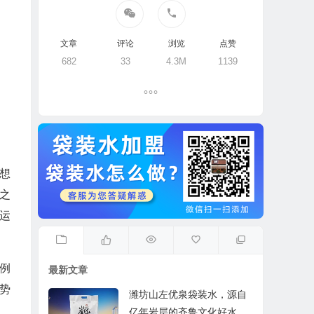
文章
评论
浏览
点赞
682
33
4.3M
1139
想
之
运
例
最新文章
势
潍坊山左优泉袋装水，源自
亿年岩层的齐鲁文化好水