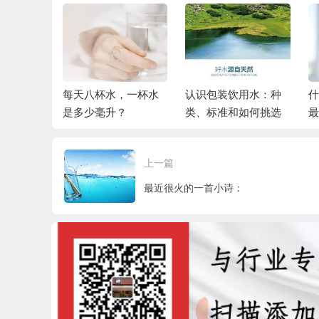
内高温暴
每天八杯水，一杯水
认识包装饮用水：种
什
喝吗？
是多少毫升？
类、标准和如何挑选
最
上一篇
最近很火的一首小诗：