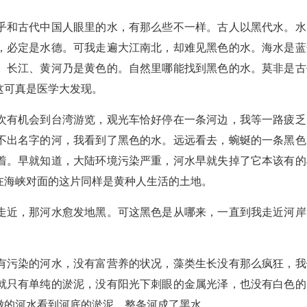
乎和古代中国人眼里的水，有那么些不一样。古人以黑代水。水
，必定是水德。可我走遍大江南北，却难见黑色的水。海水是蓝
。长江、黄河乃是黄色的。自然里哪能找到黑色的水。莫非是古
这可真是医学大发现。
次有机会到台湾游览，观光车恰好停在一条河边，我等一路疲乏
不出名字的河，我看到了黑色的水。远远看去，蜿蜒的一条黑色
着。早就知道，大陆环境污染严重，河水早就失掉了它本该有的
在海峡对面的这片同样是黄种人生活的土地。
走近，那河水愈发地黑。可这黑色是从哪来，一直到我走近河岸
有污染的河水，没有富营养的状况，藻类生长没有那么疯狂，我
就只有单纯的淤泥，没有阳光下刺眼的金属光泽，也没有白色的
澈的河水看到河底的淤泥。整条河成了黑水。