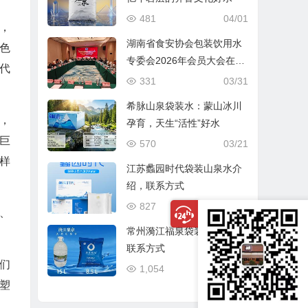
481
04/01
，
湖南省食安协会包装饮用水
色
专委会2026年会员大会在长
代
沙圆满召开
331
03/31
希脉山泉袋装水：蒙山冰川
，
孕育，天生“活性”好水
巨
570
03/21
样
江苏蠡园时代袋装山泉水介
绍，联系方式
827
12/31
、
常州漪江福泉袋装水介绍、
联系方式
们
1,054
12/24
塑