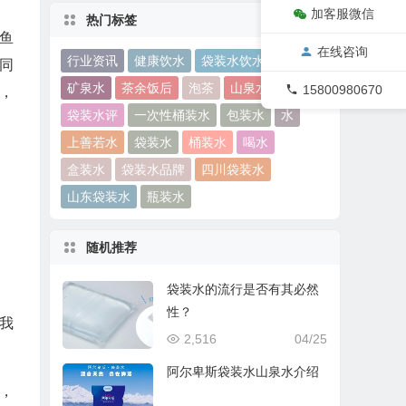
加客服微信
热门标签
鱼
在线咨询
行业资讯
健康饮水
袋装水饮水机
同
矿泉水
茶余饭后
泡茶
山泉水
15800980670
，
袋装水评
一次性桶装水
包装水
水
上善若水
袋装水
桶装水
喝水
盒装水
袋装水品牌
四川袋装水
山东袋装水
瓶装水
随机推荐
袋装水的流行是否有其必然
性？
我
2,516
04/25
阿尔卑斯袋装水山泉水介绍
，