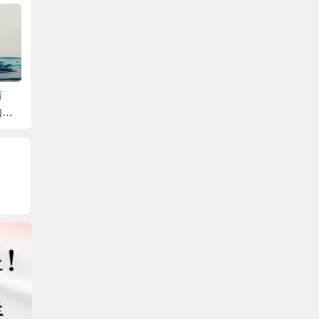
措
什么是合理的日常饮
饮料代替饮水：不可
什么是
如何
水习惯呢？
取的健康选择
水？健
方式解