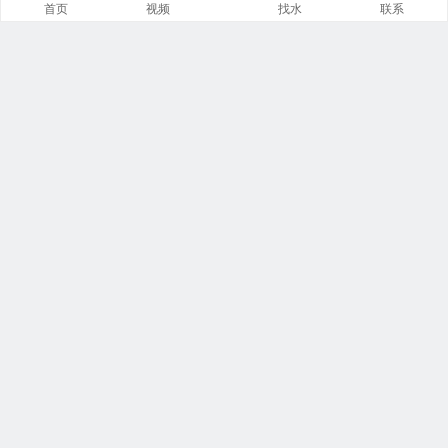
首页
视频
找水
联系
快捷通道
袋装水特点
袋装水包装
袋装水饮水机
袋装水代理
袋装水品牌
袋装水灌装机
袋装水商城
袋装水设备
袋装水连接器
客服微信
微信公众号
袋装水抖音号