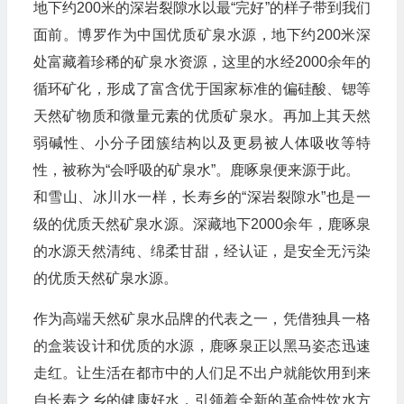
地下约200米的深岩裂隙水以最“完好”的样子带到我们
面前。博罗作为中国优质矿泉水源，地下约200米深
处富藏着珍稀的矿泉水资源，这里的水经2000余年的
循环矿化，形成了富含优于国家标准的偏硅酸、锶等
天然矿物质和微量元素的优质矿泉水。再加上其天然
弱碱性、小分子团簇结构以及更易被人体吸收等特
性，被称为“会呼吸的矿泉水”。鹿啄泉便来源于此。
和雪山、冰川水一样，长寿乡的“深岩裂隙水”也是一
级的优质天然矿泉水源。深藏地下2000余年，鹿啄泉
的水源天然清纯、绵柔甘甜，经认证，是安全无污染
的优质天然矿泉水源。
作为高端天然矿泉水品牌的代表之一，凭借独具一格
的盒装设计和优质的水源，鹿啄泉正以黑马姿态迅速
走红。让生活在都市中的人们足不出户就能饮用到来
自长寿之乡的健康好水，引领着全新的革命性饮水方