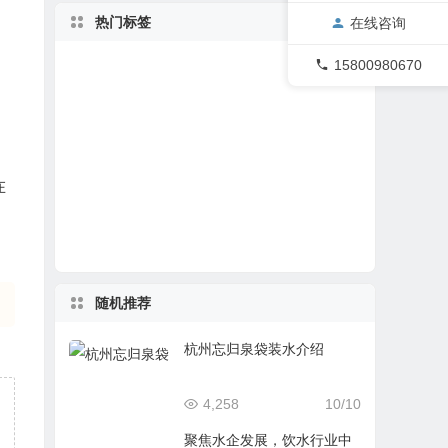
热门标签
在线咨询
15800980670
盒装水
桶装水
山东袋装水
袋装水品牌
健康饮水
泡茶
喝水
袋装水
水
瓶装水
包装水
行业资讯
茶余饭后
矿泉水
山泉水
在
一次性桶装水
上善若水
袋装水评
袋装水饮水机
四川袋装水
随机推荐
杭州忘归泉袋装水介绍
4,258
10/10
聚焦水企发展，饮水行业中