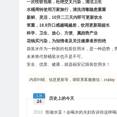
一次性软包装，杜绝交叉污染，清洁卫生
水桶周转使用万家旅行，清洗消毒隐患重重
新鲜、灵活，10升二三天内即可更新饮水
笨重，18.9升口感越喝越差，饮用更新期超长
科学、卫生、放心、方便、属趋势产业
花钱买污染，为知情者及关注健康者所拒绝
袋装水作为一种新的包装饮用水，是一种趋势，
未来将代替桶装水也不是不可。
安全、优质、健康，就选福安记袋装饮用水！
内容纠错、信息更新等，请联系客服微信：zxjday
1 月
历史上的今天
24
2018
拒做水盲！会喝水的夫妇告诉你这样喝