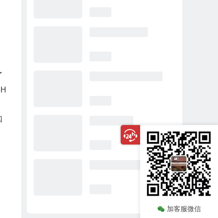
了
H
口
加客服微信