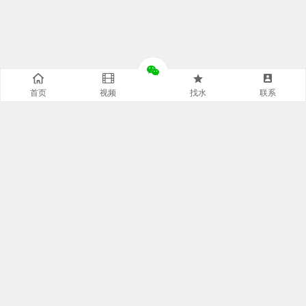
首页
视频
找水
联系
快捷通道
袋装水特点
袋装水包装
袋装水饮水机
袋装水代理
袋装水品牌
袋装水灌装机
袋装水商城
袋装水设备
袋装水连接器