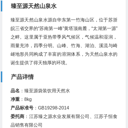
臻至源天然山泉水
臻至源天然山泉水源自华东第一竹海山区，位于苏浙
皖三省交界的“苏南第一峰”黄塔顶南麓，“太湖第一源”
之畔。这里属于亚热带季风气候区，气候温和湿润，
雨量充沛，四季分明。山峰、竹海、湖泊、溪流与崎
岖地形共同构成了丰富的溶洞体系，为天然山泉水的
诞生提供了得天独厚的环境。
产品详情
品名
：臻至源袋装饮用天然水
净重
：8kg
产品标准号
：GB19298-2014
委托商
：江苏臻之源水业发展有限公司、江苏子恒食
品销售有限公司