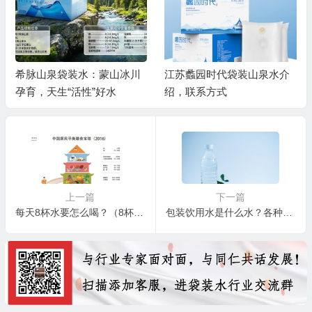
袋装水：蒙山冰川
江苏蠡园时代袋装山泉水介
常州漪江福泉
“活性”好水
绍，联系方式
联系方式
上一篇
下一篇
每天8杯水要怎么喝？（8杯水正确喝水时间表）
包装饮用水是什么水？各种包装饮用水有什么区别？