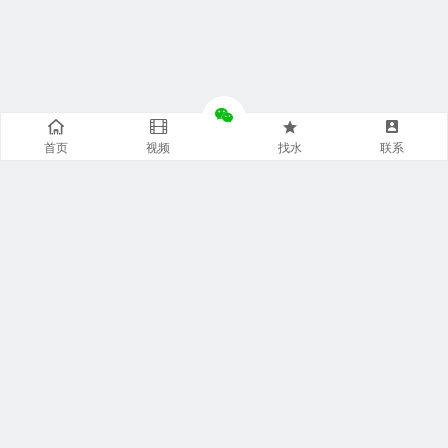
首页
视频
找水
联系
快捷通道
袋装水特点
袋装水包装
袋装水饮水机
袋装水代理
袋装水品牌
袋装水灌装机
袋装水商城
袋装水设备
袋装水连接器