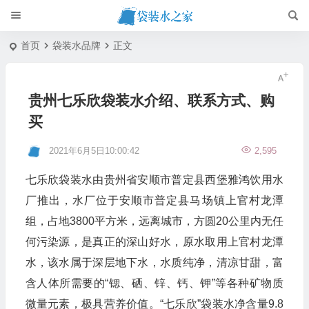
首页
袋装水品牌
正文
贵州七乐欣袋装水介绍、联系方式、购
买
2021年6月5日10:00:42
2,595
七乐欣袋装水由贵州省安顺市普定县西堡雅鸿饮用水
厂推出，水厂位于安顺市普定县马场镇上官村龙潭
组，占地3800平方米，远离城市，方圆20公里内无任
何污染源，是真正的深山好水，原水取用上官村龙潭
水，该水属于深层地下水，水质纯净，清凉甘甜，富
含人体所需要的“锶、硒、锌、钙、钾”等各种矿物质
微量元素，极具营养价值。“七乐欣”袋装水净含量9.8