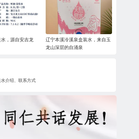
装水，源自安吉龙
辽宁本溪泠溪泉盒装水，来自玉
崂山矿泉
龙山深层的自涌泉
与品味之
装水介绍、联系方式