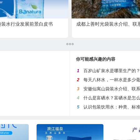
年袋装水行业发展前景白皮书
成都上善时光袋装水介绍、联
你可能感兴趣的内容
1
百岁山矿泉水是哪里生产的
2
每天八杯水，一杯水是多少
3
安徽仙寓山袋装水介绍、联
4
什么是富硒水？富硒水是怎
5
认识包装饮用水：种类、标