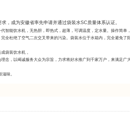
要求，成为安徽省率先申请并通过袋装水SC质量体系认证。
一代智能饮水机，无热胆，即热式，超薄，可调温度，定水量。操作简单
，完全杜绝了空气二次交叉带来的污染。袋装水位于水箱内，完全避免了
成袋装饮水机 。
为理念，以竭诚服务大众为宗旨，力求将好水推广到千家万户，来满足广
新滋味。