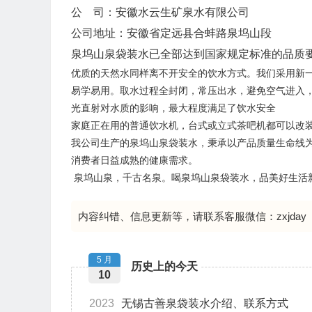
公 司：安徽水云生矿泉水有限公司
公司地址：安徽省定远县合蚌路泉坞山段
泉坞山泉袋装水已全部达到国家规定标准的品质
优质的天然水同样离不开安全的饮水方式。我们采用新
易学易用。取水过程全封闭，常压出水，避免空气进入
光直射对水质的影响，最大程度满足了饮水安全
家庭正在用的普通饮水机，台式或立式茶吧机都可以改装
我公司生产的泉坞山泉袋装水，秉承以产品质量生命线
消费者日益成熟的健康需求。
泉坞山泉，千古名泉。喝泉坞山泉袋装水，品美好生活
内容纠错、信息更新等，请联系客服微信：zxjday
5 月
历史上的今天
10
2023
无锡古善泉袋装水介绍、联系方式