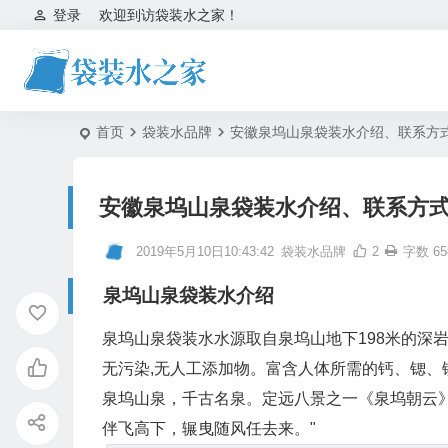
登录
欢迎到访袋装水之家！
首页
袋装水品牌
安徽泉坞山泉袋装水介绍、联系方
安徽泉坞山泉袋装水介绍、联系方
2019年5月10日10:43:42
袋装水品牌
2
字数 65
泉坞山泉袋装水介绍
泉坞山泉袋装水水源取自泉坞山地下198米的深岩裂
无污染,无人工添加物。富含人体所需的钙、锶、
泉坞山泉，千古名泉。定远八景之一《泉坞朝云
伴飞高下，辗曳随风任去来。"