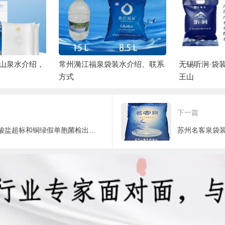
山泉水介绍，
常州漪江福泉袋装水介绍、联系
无锡听涧·袋
方式
王山
下一篇
来自瑞士的Electro-Katadyn彻底解决溴酸盐超标和铜绿假单胞菌检出痛点
苏州名客泉袋