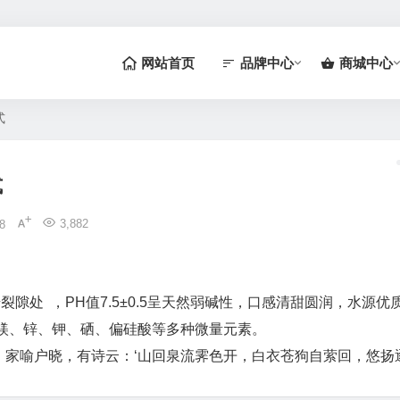
网站首页
品牌中心
商城中心
式
式
3,882
8
隙处 ，PH值7.5±0.5呈天然弱碱性，口感清甜圆润，水源优质
镁、锌、钾、硒、偏硅酸等多种微量元素。
》家喻户晓，有诗云：‘山回泉流霁色开，白衣苍狗自萦回，悠扬