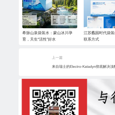
源自亿年
希脉山泉袋装水：蒙山冰川孕
江苏蠡园时代袋装
育，天生“活性”好水
联系方式
上一篇