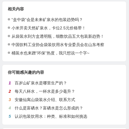
相关内容
“盒中袋”会是未来矿泉水的包装趋势吗？
小米开卖天然矿泉水，卡位2.5元价格带！
从袋装水到方盒透明瓶，细数饮品五大包装新趋势！
中国饮料工业协会袋装饮用水专业委员会在山东考察
桶装水也来蹭“环保”热度，我只想说一个字~
你可能感兴趣的内容
1
百岁山矿泉水是哪里生产的？
2
每天八杯水，一杯水是多少毫升？
3
安徽仙寓山袋装水介绍、联系方式
4
什么是富硒水？富硒水是怎么形成的？
5
认识包装饮用水：种类、标准和如何挑选