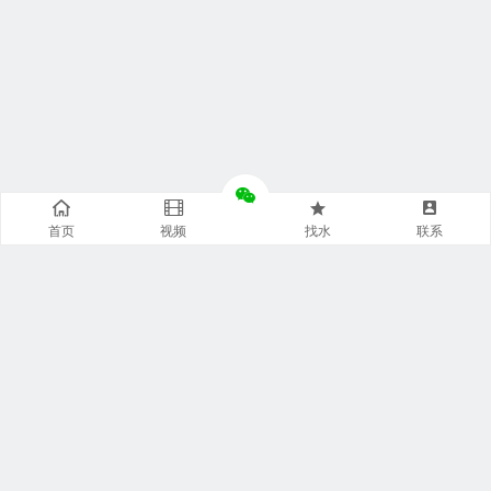
首页
视频
找水
联系
快捷通道
袋装水特点
袋装水包装
袋装水饮水机
袋装水代理
袋装水品牌
袋装水灌装机
袋装水商城
袋装水设备
袋装水连接器