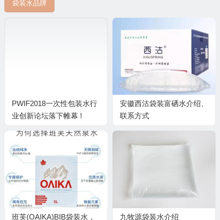
袋装水品牌
PWIF2018一次性包装水行
安徽西沽袋装富硒水介绍、
业创新论坛落下帷幕 !
联系方式
班芙(OAIKA)BIB袋装水，
九牧源袋装水介绍