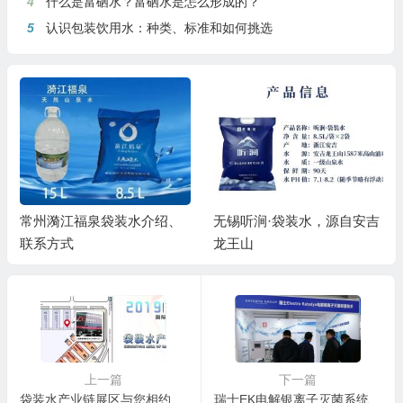
4
什么是富硒水？富硒水是怎么形成的？
5
认识包装饮用水：种类、标准和如何挑选
常州漪江福泉袋装水介绍、
无锡听涧·袋装水，源自安吉
联系方式
龙王山
上一篇
下一篇
袋装水产业链展区与您相约上海CBST
瑞士EK电解银离子灭菌系统将亮相CBST2019中国国际饮料工业科技展