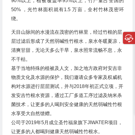
90%以上，植被覆盖率95%以上，竹产量占全国的
50% ，光竹林面积就有1.5 万亩，全村竹林茂密环
绕。
天目山脉间的水漫流在茂密的竹林里，经过竹根的层
层过滤后形成了天然弱碱性竹根水，泉水冬暖夏凉，
清爽甘甜，无论天多么干旱，泉水照常流畅不息，永
不干枯。
基于当地特殊的植被及人文，加之地方政府对安吉非
物质文化及水源的保护，我们邀请众多专家及权威机
构对水源进行层层测试，并与2018年初正式立项，开
发安吉竹根水资源，通过工厂多道工序过滤及纳米杀
菌技术，让更多的人喝到安全健康的天然弱碱性竹根
水享受大自然馈赠。
公司于2019年5月成立圣竹福泉旗下JIWATER项目，
让更多的人都喝到健康天然弱碱性竹根水。