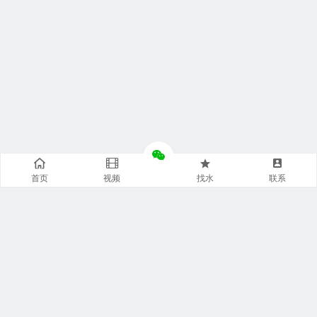
首页
视频
找水
联系
快捷通道
袋装水特点
袋装水包装
袋装水饮水机