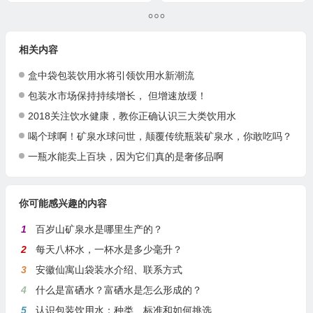
相关内容
盒中袋包装饮用水将引领饮用水新潮流
包装水市场保持持续增长， 但增速放缓！
2018关注饮水健康，教你正确认识三大类饮用水
喝个球啊！矿泉水球问世，颠覆传统瓶装矿泉水，你敢吃吗？
一瓶水能卖上百块，因为它们真的是奢侈品啊
你可能感兴趣的内容
1
百岁山矿泉水是哪里生产的？
2
每天八杯水，一杯水是多少毫升？
3
安徽仙寓山袋装水介绍、联系方式
4
什么是富硒水？富硒水是怎么形成的？
5
认识包装饮用水：种类、标准和如何挑选