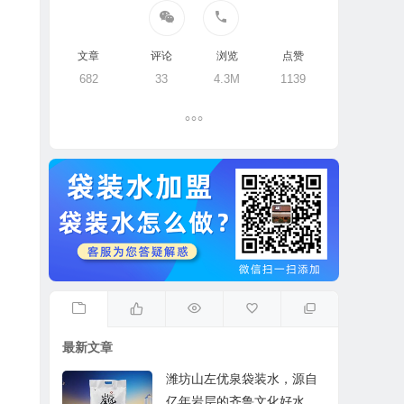
文章
评论
浏览
点赞
682
33
4.3M
1139
最新文章
潍坊山左优泉袋装水，源自
亿年岩层的齐鲁文化好水