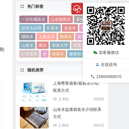
热门标签
一次性桶装水
山东袋装水
茶余饭后
袋装水品牌
矿泉水
盒装水
四川袋装水
桶装水
上善若水
瓶装水
袋装水饮水机
山泉水
喝水
袋装水评
包装水
制
加客服微信
行业资讯
水
袋装水
健康饮水
泡茶
在线咨询
随机推荐
15800980670
上海尊客袋装/箱装水介绍、
联系方式
3,456
09/05
山东水益康袋装水介绍联系
方式
2,966
04/15