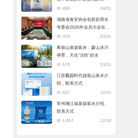
488
04/01
湖南省食安协会包装饮用水
专委会2026年会员大会在长
沙圆满召开
333
03/31
希脉山泉袋装水：蒙山冰川
孕育，天生“活性”好水
578
03/21
江苏蠡园时代袋装山泉水介
绍，联系方式
827
12/31
常州漪江福泉袋装水介绍、
联系方式
1,057
12/24