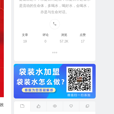
是流动的生命体，多喝水，喝好水，会喝水，
亦是与生命对话。
文章
评论
浏览
点赞
19
0
57.2K
17
效
。