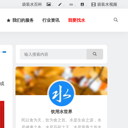
袋装水百科
.
.
.
.
袋装水视频
我们的服务
行业资讯
我要找水
成
饮用水世界
民以食为天，饮为食之首。水是生命之源，水
是健康之本，水是百药之王，水是营养之首水