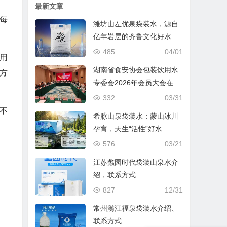
最新文章
每
潍坊山左优泉袋装水，源自
亿年岩层的齐鲁文化好水
485
04/01
用
湖南省食安协会包装饮用水
方
专委会2026年会员大会在长
沙圆满召开
332
03/31
不
希脉山泉袋装水：蒙山冰川
孕育，天生“活性”好水
576
03/21
江苏蠡园时代袋装山泉水介
绍，联系方式
827
12/31
常州漪江福泉袋装水介绍、
联系方式