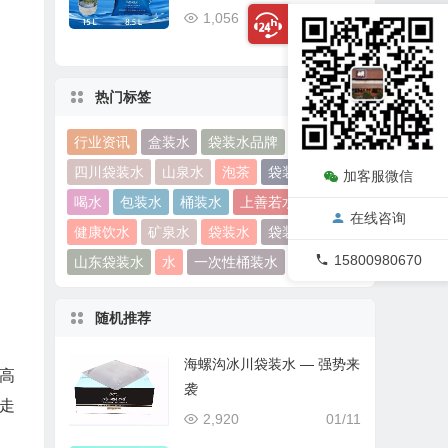
1,056
12/24
热门标签
行业资讯
盒装水
袋装水品牌
瓶装水
四川袋装水
山泉水
泡茶
袋装水评
加客服微信
喝水
包装水
桶装水
上善若水
在线咨询
健康饮水
矿泉水
袋装水
袋装水饮水机
15800980670
山东袋装水
水
一次性桶装水
茶余饭后
随机推荐
海螺沟冰川袋装水 — 强势来
高
袭
走
2,920
01/11