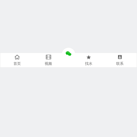
首页
视频
找水
联系
快捷通道
袋装水特点
袋装水包装
袋装水饮水机
袋装水代理
袋装水品牌
袋装水灌装机
袋装水商城
袋装水设备
袋装水连接器