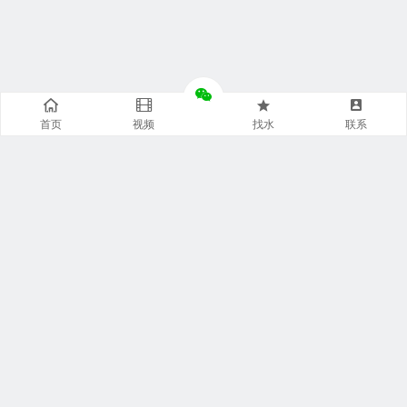
首页
视频
找水
联系
快捷通道
袋装水特点
袋装水包装
袋装水饮水机
袋装水代理
袋装水品牌
袋装水灌装机
袋装水商城
袋装水设备
袋装水连接器