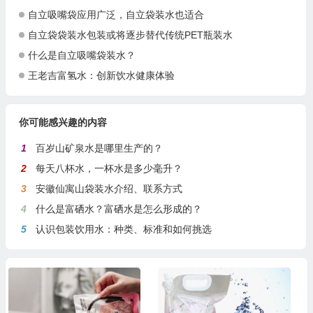
自立吸嘴袋应用广泛，自立袋装水也适合
自立袋袋装水包装或将逐步替代传统PET瓶装水
什么是自立吸嘴袋装水？
王老吉富氢水：创新饮水健康体验
你可能感兴趣的内容
1
百岁山矿泉水是哪里生产的？
2
每天八杯水，一杯水是多少毫升？
3
安徽仙寓山袋装水介绍、联系方式
4
什么是富硒水？富硒水是怎么形成的？
5
认识包装饮用水：种类、标准和如何挑选