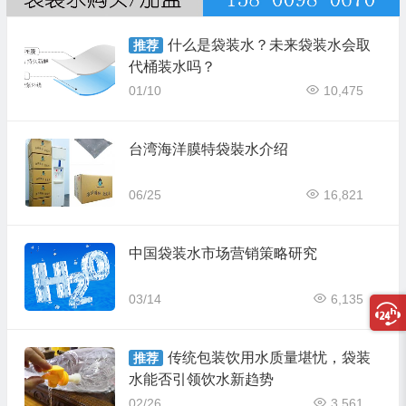
什么是袋装水？未来袋装水会取
推荐
代桶装水吗？
01/10
10,475
台湾海洋膜特袋裝水介绍
06/25
16,821
中国袋装水市场营销策略研究
03/14
6,135
传统包装饮用水质量堪忧，袋装
推荐
水能否引领饮水新趋势
02/26
3,561