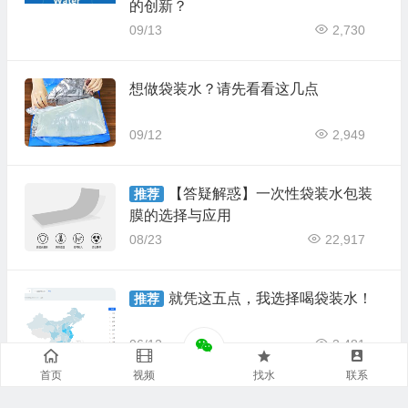
的创新？
09/13
2,730
想做袋装水？请先看看这几点
09/12
2,949
【答疑解惑】一次性袋装水包装
推荐
膜的选择与应用
08/23
22,917
就凭这五点，我选择喝袋装水！
推荐
06/12
3,481
首页
视频
找水
联系
斗指东南，维为立夏！立夏袋装
推荐