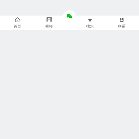
首页
视频
找水
联系
快捷通道
袋装水特点
袋装水包装
袋装水饮水机
袋装水代理
袋装水品牌
袋装水灌装机
袋装水商城
袋装水设备
袋装水连接器