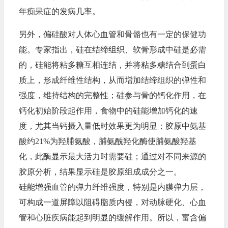
年痴呆症的发病几率。
另外，偏硅酸对人体心血管和骨骼也有一定的保健功
能。专家指出，硅在结缔组织、软骨形成中硅是必需
的，硅能将粘多糖互相连结，并将粘多糖结合到蛋白
质上，形成纤维性结构，从而增加结缔组织的弹性和
强度，维持结构的完整性；硅参与骨的钙化作用，在
钙化初始阶段起作用，食物中的硅能增加钙化的速
度，尤其当钙摄入量低时效果更为明显；胶原中氨基
酸约21%为羟脯氨酸，脯氨酰羟化酶使脯氨酸羟基
化，此酶显示最大活力时需要硅；通过对不同来源的
胶原分析，结果显示硅是胶原组成成分之一。
硅能增强血管的弹力纤维强度，特别是内膜弹力层，
可构成一道屏障以阻碍脂质内侵，对动脉硬化、心血
管和心脏疾病能起到明显的缓解作用。所以，富含偏