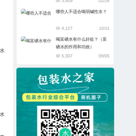
3,409
02/26
哪些人不适合喝弱碱性水？
4,127
10/11
喝富硒水有什么好处？（富
硒水的作用和功效）
水
5,307
09/05
水