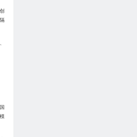
创
隔
、
国
模