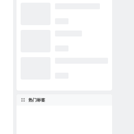
热门标签
上善若水
瓶装水
袋装水饮水机
包装水
山东袋装水
行业资讯
山泉水
泡茶
一次性桶装水