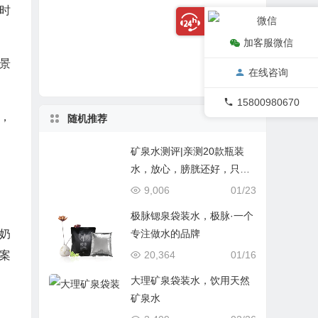
时
健康饮水
喝水
茶余饭后
袋装水
水
袋装水评
加客服微信
袋装水品牌
盒装水
桶装水
景
在线咨询
矿泉水
四川袋装水
15800980670
上，
随机推荐
矿泉水测评|亲测20款瓶装
水，放心，膀胱还好，只是
肾亏
9,006
01/23
极脉锶泉袋装水，极脉·一个
专注做水的品牌
奶
20,364
01/16
案
大理矿泉袋装水，饮用天然
矿泉水