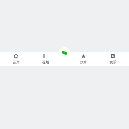
首页
视频
找水
联系
快捷通道
袋装水特点
袋装水包装
袋装水饮水机
袋装水代理
袋装水品牌
袋装水灌装机
袋装水商城
袋装水设备
袋装水连接器